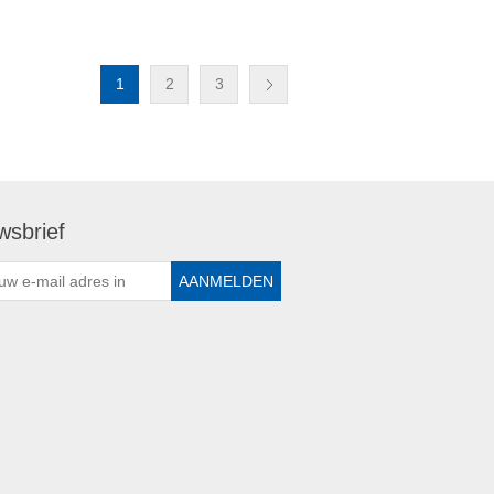
1
2
3
wsbrief