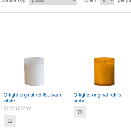
Sorteren op
Tonen
per p
Q-light orginal refills, warm
Q-lights original refills,
white
amber