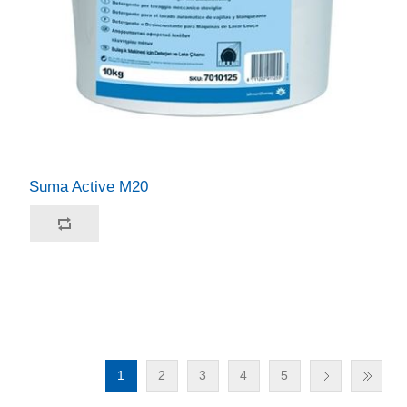
Suma Active M20
1
2
3
4
5