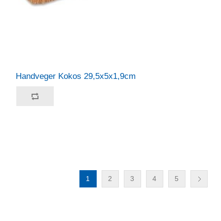
Handveger Kokos 29,5x5x1,9cm
1
2
3
4
5