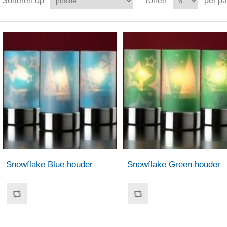
Sorteren op
Tonen
per p
Snowflake Blue houder
Snowflake Green houder