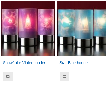
Snowflake Violet houder
Star Blue houder